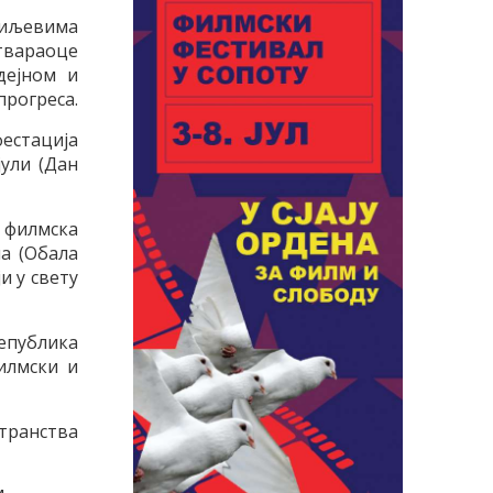
 циљевима
ствараоце
дејном и
прогреса.
фестација
јули (Дан
филмска
на (Обала
и у свету
република
илмски и
странства