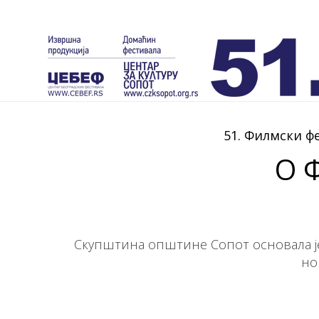
51. Филмски ф
О 
Скупштина општине Сопот основала је 
но