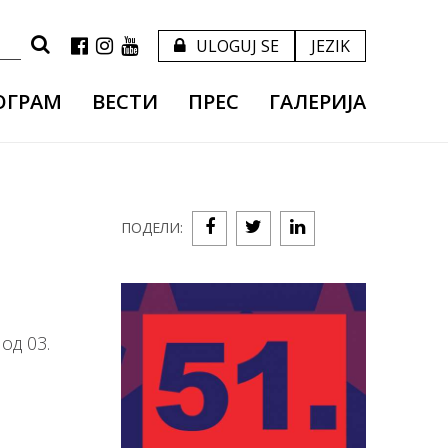
Пратите
ULOGUJ SE
JEZIK
Pretraga
нас
ОГРАМ
ВЕСТИ
ПРЕС
ГАЛЕРИЈА
ПОДЕЛИ:
од 03.