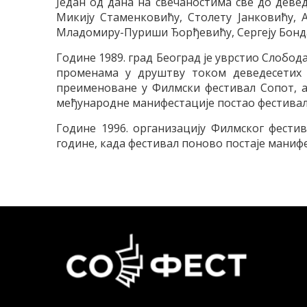
Један од дана на свечаностима све до дев
Микију Стаменковићу, Столету Јанковићу, 
Младомиру-Пуриши Ђорђевићу, Сергеју Бондар
Године 1989. град Београд је уврстио Слобода
променама у друштву током деведесетих 
преименоване у Филмски фестивал Сопот, а
међународне манифестације постао фестивал
Године 1996. организацију Филмског фести
године, када фестивал поново постаје манифес