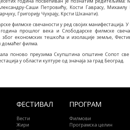
едесетих година посвећиван је познатим редитељима: 
Александру-Саши Петровићу, Кости Гаврасу, Михаилу 
чуку, Григорију Чухрају, Крсти Шканати).
рске филмске свечаности у ред својих манифестација. У 
година прошлог века и Слободарске филмске свеча
 због економских тешкоћа и изолације земље, Фестив
 домаћег филма.
вала поново преузима Скупштина општине Сопот све 
тација у области културе од значаја за град Београд.
ФЕСТИВАЛ
ПРОГРАМ
Вести
Филмови
Жири
Програмска целин