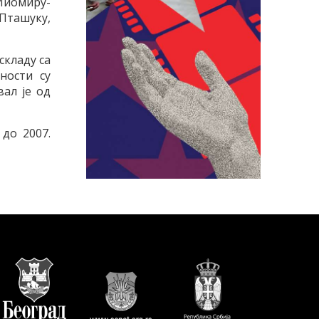
Миомиру-
Пташуку,
складу са
ности су
ал је од
до 2007.