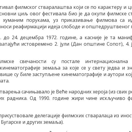
стивал филмског стваралаштва који се по карактеру и
Основни циљ овог фестивала био је да окупи филмске 
 хуманим порукама, уз приказивање филмова са и
носи реафирмацији идеја слободе и општедруштвеног 
 до 24. децембра 1972. године, а касније је та мани
хватајући истовремено 2. јули (Дан општине Сопот), 4. 
илмске свечаности су постале интернационална 
кинематографије земаља за које се у свету једва и з
јвише су биле заступљене кинематографије и аутори кој
ата.
варења сачињавало је Веће народних хероја (из свих 
вних радника. Од 1990. године жири чине искључиво ф
присуствовале делегације филмских стваралаца из ино
, Бугарске и других земаља).