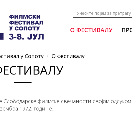
О ФЕСТИВАЛУ
ПР
естивал у Сопоту
О фестивалу
ФЕСТИВАЛУ
Слободарске филмске свечаности својом одлуком 
вембра 1972. године.