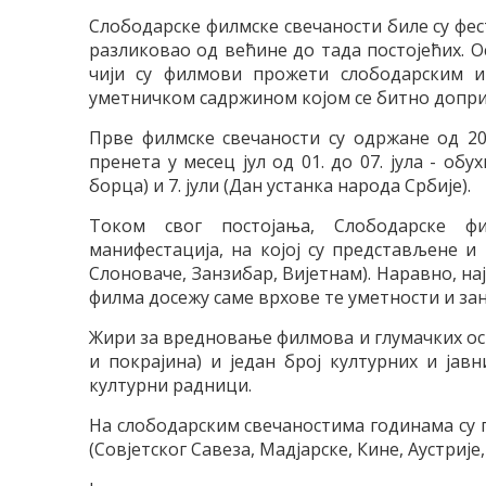
Слободарске филмске свечаности биле су фе
разликовао од већине до тада постојећих. 
чији су филмови прожети слободарским и
уметничком садржином којом се битно допри
Прве филмске свечаности су одржане од 20.
пренета у месец јул од 01. до 07. јула - обу
борца) и 7. јули (Дан устанка народа Србије).
Током свог постојања, Слободарске ф
манифестација, на којој су представљене и 
Слоноваче, Занзибар, Вијетнам). Наравно, на
филма досежу саме врхове те уметности и зан
Жири за вредновање филмова и глумачких ост
и покрајина) и један број културних и ја
културни радници.
На слободарским свечаностима годинама су 
(Совјетског Савеза, Мадјарске, Кине, Аустрије